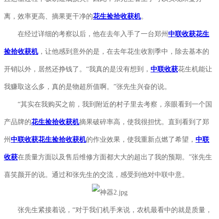
离，效率更高、摘果更干净的
花生捡拾收获机
。
在经过详细的考察以后，他在去年入手了一台郑州
中联收获
花生
捡拾收获机
，让他感到意外的是，在去年花生收割季中，除去基本的
开销以外，居然还挣钱了。“我真的是没有想到，
中联收获
花生机能让
我赚取这么多，真的是物超所值啊。”张先生兴奋的说。
“其实在我购买之前，我到附近的村子里去考察，亲眼看到一个国
产品牌的
花生捡拾收获机
摘果破碎率高，使我很担忧。直到看到了郑
州
中联收获
花生捡拾收获机
的作业效果，使我重新点燃了希望，
中联
收获
在质量方面以及售后维修方面都大大的超出了我的预期。”张先生
喜笑颜开的说。通过和张先生的交流，感受到他对中联中意。
张先生紧接着说，“对于我们机手来说，农机最看中的就是质量，