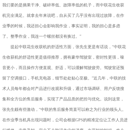
我们要的是摘果干净、破碎率低、故障率低的机子，而中联花生收获
机完全满足。就拿去年来说吧，自从买了几乎没有出现过故障，在作
业季的时候，我还担心会影响我作业，事实证明，我的担心是多虑
了。整季作业，我连一个螺丝都没有换过。”
提起中联花生收获机的舒适性方面，张先生更是有话说，“中联花
生收获机的舒适性更是值得推荐，拥有豪华驾驶室，密封性更强，噪
音更小，而且操作方便直观、舒适，可以缓解驾驶疲劳。驾驶室还预
留了空调接口，手机充电器，细节处处贴心至极。”近几年，中联的技
术人员每年都会对产品进行改观和升级，通过市场调研、用户反馈搜
集和全方位的售后服务，实现了产品品质的把控与优化。说到这里，
张先生颇有些激动，“中联的售后服务简直可以称之为行业的领头人。
在作业季当机具出现问题时，公司会根据GPS的精准定位让工作人员进