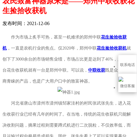
农民致富神器原来是——郑州中联收获花
生捡拾收获机
发布时间：2021-12-06
作为市场上炙手可热，甚至一机难求的郑州中联
花生捡拾收获
机
，一直是农机行业的焦点。仅2020年，郑州中联
花生捡拾收获机
就
创下了3000余台的市场销售业绩，市场占比更是达到了46%，几乎每两
联系电话
台花生收获机就有一台是郑州中联。可以说，
中联收获
既是众多经销
商青睐的产品，也是广大用户口中的致富神器。
微信客服
河北省唐山市滦州市滦州镇邹家洼村的村民张武张先生，进入花
生收获行业已经有几年的时间了。在当地，传统的花生收获机只能解
决收割问题，摘果过程则需要蹲式机进行二次脱粒，不仅效率低，而
且运输过程中极易造成损失。因此，张先生看上了可以实现果蔓分