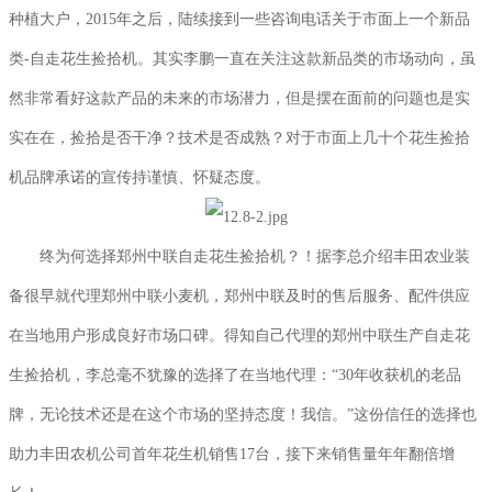
种植大户，2015年之后，陆续接到一些咨询电话关于市面上一个新品
类-自走花生捡拾机。其实李鹏一直在关注这款新品类的市场动向，虽
然非常看好这款产品的未来的市场潜力，但是摆在面前的问题也是实
实在在，捡拾是否干净？技术是否成熟？对于市面上几十个花生捡拾
机品牌承诺的宣传持谨慎、怀疑态度。
终为何选择郑州中联自走花生捡拾机？！据李总介绍丰田农业装
备很早就代理郑州中联小麦机，郑州中联及时的售后服务、配件供应
在当地用户形成良好市场口碑。得知自己代理的郑州中联生产自走花
生捡拾机，李总毫不犹豫的选择了在当地代理：“30年收获机的老品
牌，无论技术还是在这个市场的坚持态度！我信。”这份信任的选择也
助力丰田农机公司首年花生机销售17台，接下来销售量年年翻倍增