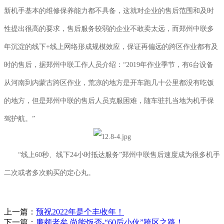
新机手基本的维修保养能力都不具备，这就对企业的售后范围和及时
性提出很高的要求，售后服务较弱的企业不敢卖太远，而郑州中联多
年沉淀的线下+线上网络形成规模效应，保证再偏远的跨区作业都有及
时的售后，据郑州中联工作人员介绍：“2019年作业季节，有6台设备
从河南到内蒙古跨区作业，荒凉的地方是开车跑几十公里都没有吃饭
的地方，但是郑州中联的售后人员克服困难，随车驻扎当地为机手保
驾护航。”
“线上60秒、线下24小时抵达服务”郑州中联售后速度成为很多机手
二次或者多次购买的定心丸。
上一篇：
预祝2022年是个丰收年！
下一篇：
廉颇老矣 尚能饭否-“60后小伙”跨区之路！