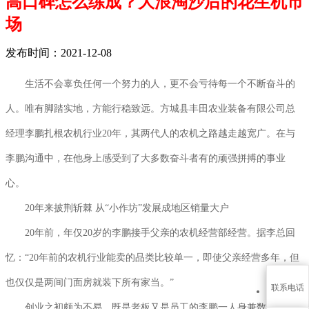
高口碑怎么练成？大浪淘沙后的花生机市
场
发布时间：2021-12-08
生活不会辜负任何一个努力的人，更不会亏待每一个不断奋斗的
人。唯有脚踏实地，方能行稳致远。方城县丰田农业装备有限公司总
经理李鹏扎根农机行业20年，其两代人的农机之路越走越宽广。在与
李鹏沟通中，在他身上感受到了大多数奋斗者有的顽强拼搏的事业
心。
20年来披荆斩棘 从“小作坊”发展成地区销量大户
20年前，年仅20岁的李鹏接手父亲的农机经营部经营。据李总回
忆：“20年前的农机行业能卖的品类比较单一，即使父亲经营多年，但
也仅仅是两间门面房就装下所有家当。”
联系电话
创业之初颇为不易，既是老板又是员工的李鹏一人身兼数职：销