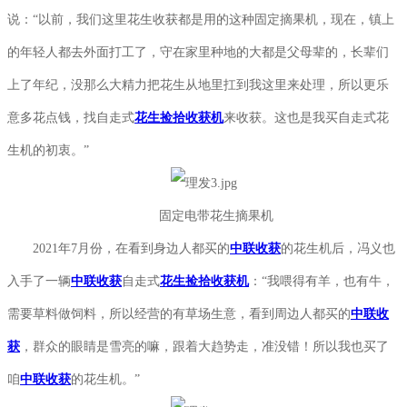
说：“以前，我们这里花生收获都是用的这种固定摘果机，现在，镇上
的年轻人都去外面打工了，守在家里种地的大都是父母辈的，长辈们
上了年纪，没那么大精力把花生从地里扛到我这里来处理，所以更乐
意多花点钱，找自走式
花生捡拾收获机
来收获。这也是我买自走式花
生机的初衷。”
固定电带花生摘果机
2021年7月份，在看到身边人都买的
中联收获
的花生机后，冯义也
入手了一辆
中联收获
自走式
花生捡拾收获机
：“我喂得有羊，也有牛，
需要草料做饲料，所以经营的有草场生意，看到周边人都买的
中联收
获
，群众的眼睛是雪亮的嘛，跟着大趋势走，准没错！所以我也买了
咱
中联收获
的花生机。”