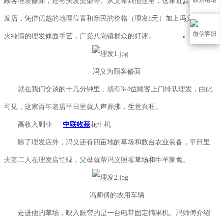
顾客理发修面，还有头发烫染等。从父辈到他这里，这家近百年的理
发店，凭借优越的地理位置和亲民的价格（理发8元）加上冯义师傅如
微信客服
火纯情的理发修面手艺，广受八岗镇群众的好评。
冯义为顾客修面
就在我们交谈的十几分钟里，就有3-4位顾客上门排队理发，由此
可见，这家百年老店平日里就人声鼎沸，生意兴旺。
高收入副业 —
中联收获
花生机
除了理发店外，冯义还有四亩地的草场和数台农业装备，平日里
夫妻二人在理发店忙碌，父母就帮冯义照看草场和牛羊家禽。
冯师傅的农用车辆
走进他的草场，映入眼帘的是一台电带固定摘果机。冯师傅介绍