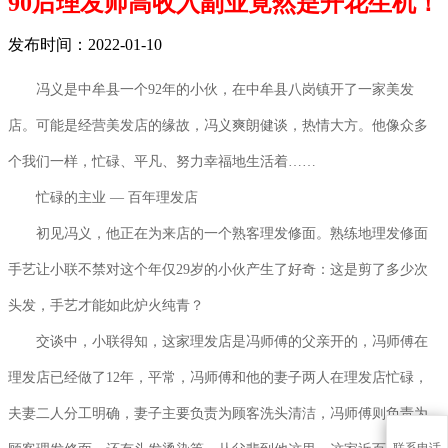
90后理发师高收入副业竟然是开花生机！
发布时间：2022-01-10
冯义是中牟县一个92年的小伙，在中牟县八岗镇开了一家美发
店。可能是经营美发店的缘故，冯义爽朗健谈，热情大方。他像众多
个我们一样，忙碌、平凡、努力幸福地生活着……
忙碌的主业 — 百年理发店
初见冯义，他正在为来店的一个熟客理发修面。熟练地理发修面
手艺让小联不禁对这个年仅29岁的小伙产生了好奇：这是剪了多少次
头发，手艺才能如此炉火纯青？
交谈中，小联得知，这家理发店是冯师傅的父亲开的，冯师傅在
理发店已经做了12年，平常，冯师傅和他的妻子两人在理发店忙碌，
夫妻二人分工明确，妻子主要负责为顾客洗头清洁，冯师傅则负责为
联系电话