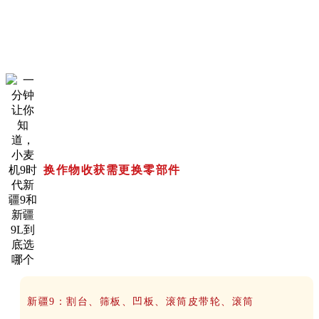
换作物收获需更换零部件
新疆9：割台、筛板、凹板、滚筒皮带轮、滚筒