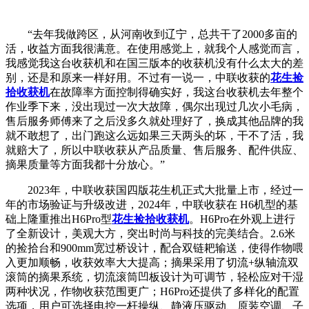
“去年我做跨区，从河南收到辽宁，总共干了2000多亩的
活，收益方面我很满意。在使用感觉上，就我个人感觉而言，
我感觉我这台收获机和在国三版本的收获机没有什么太大的差
别，还是和原来一样好用。不过有一说一，中联收获的
花生捡
拾收获机
在故障率方面控制得确实好，我这台收获机去年整个
作业季下来，没出现过一次大故障，偶尔出现过几次小毛病，
售后服务师傅来了之后没多久就处理好了，换成其他品牌的我
就不敢想了，出门跑这么远如果三天两头的坏，干不了活，我
就赔大了，所以中联收获从产品质量、售后服务、配件供应、
摘果质量等方面我都十分放心。”
2023年，中联收获国四版花生机正式大批量上市，经过一
年的市场验证与升级改进，2024年，中联收获在 H6机型的基
础上隆重推出H6Pro型
花生捡拾收获机
。H6Pro在外观上进行
了全新设计，美观大方，突出时尚与科技的完美结合。2.6米
的捡拾台和900mm宽过桥设计，配合双链耙输送，使得作物喂
入更加顺畅，收获效率大大提高；摘果采用了切流+纵轴流双
滚筒的摘果系统，切流滚筒凹板设计为可调节，轻松应对干湿
两种状况，作物收获范围更广；H6Pro还提供了多样化的配置
选项，用户可选择电控一杆操纵、静液压驱动、原装空调、子