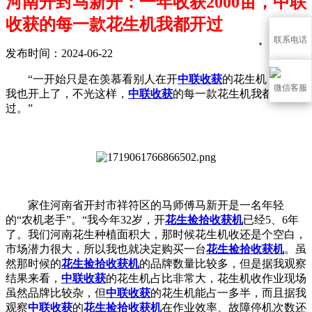
河南开封马新开：一年收获2000亩，中联
收获的每一款花生机我都开过
联系电话
发布时间：2024-06-22
“一开始只是在羡慕看别人在开
中联收获
的花生机，现在
微信客服
我也开上了，不光这样，
中联收获
的每一款花生机我都开
过。”
家住河南省开封市祥符区的马师傅马新开是一名年轻
的“农机老手”。“我今年32岁，开
花生捡拾收获机
已经5、6年
了。我们河南花生种植面积大，那时候花生机收还是个空白，
市场潜力很大，所以我也就决定购买一台
花生捡拾收获机
。虽
然那时候的
花生捡拾收获机
的品牌数量比较多，但是据我观察
结果来看，
中联收获
的花生机占比非常大，花生机收作业现场
虽然品牌比较杂，但
中联收获
的花生机能占一多半，而且据我
观察
中联收获
的
花生捡拾收获机
在作业效率、故障停机次数还