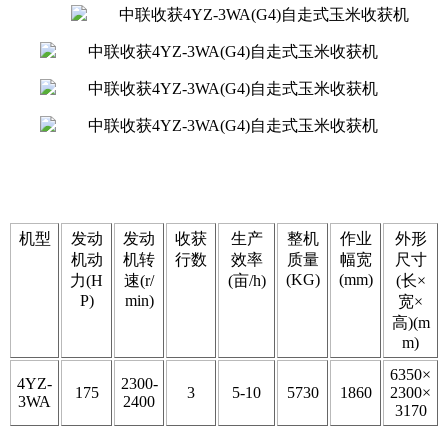
机型
发动
发动
收获
生产
整机
作业
外形
机动
机转
行数
效率
质量
幅宽
尺寸
(KG)
(mm)
力(H
速(r/
(亩/h)
(长×
P)
min)
宽×
高)(m
m)
6350×
4YZ-
2300-
175
3
5-10
5730
1860
2300×
3WA
2400
3170