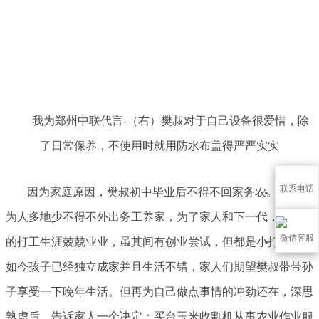
我为郑州中联代言-（右）樊叔对于自己设备很爱惜，除
了日常保养，不使用时就用防水布盖得严严实实
联系电话
因为家庭原因，樊叔初中毕业后不得不回家务农。后又因
为人多地少不得不外出务工养家，为了家人和下一代，几十年
微信客服
的打工生涯兢兢业业，虽其间有创业尝试，但都是小打小闹。
如今孩子已经独立成家并且生活不错，家人们期望樊叔带带孙
子享受一下晚年生活。但再为自己做点事情的冲劲还在，深思
熟虑后，告诉家人一个决定：买台玉米收割机从事农业作业服