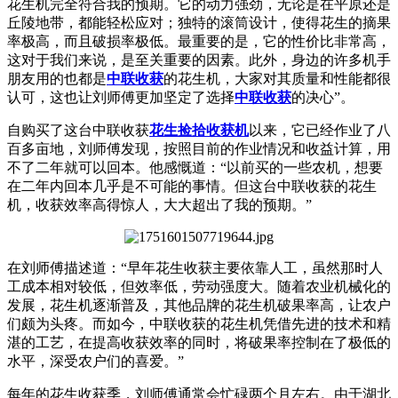
花生机完全符合我的预期。它的动力强劲，无论是在平原还是
丘陵地带，都能轻松应对；独特的滚筒设计，使得花生的摘果
率极高，而且破损率极低。最重要的是，它的性价比非常高，
这对于我们来说，是至关重要的因素。此外，身边的许多机手
朋友用的也都是
中联收获
的花生机，大家对其质量和性能都很
认可，这也让刘师傅更加坚定了选择
中联收获
的决心”。
自购买了这台中联收获
花生捡拾收获机
以来，它已经作业了八
百多亩地，刘师傅发现，按照目前的作业情况和收益计算，用
不了二年就可以回本。他感慨道：“以前买的一些农机，想要
在二年内回本几乎是不可能的事情。但这台中联收获的花生
机，收获效率高得惊人，大大超出了我的预期。”
在刘师傅描述道：“早年花生收获主要依靠人工，虽然那时人
工成本相对较低，但效率低，劳动强度大。随着农业机械化的
发展，花生机逐渐普及，其他品牌的花生机破果率高，让农户
们颇为头疼。而如今，中联收获的花生机凭借先进的技术和精
湛的工艺，在提高收获效率的同时，将破果率控制在了极低的
水平，深受农户们的喜爱。”
每年的花生收获季，刘师傅通常会忙碌两个月左右。由于湖北