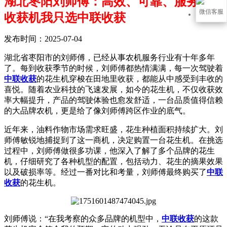
湖北枣阳刘师傅：高效、可靠、服务好，
微信客服
收获机我只选中联收获
发布时间：2025-07-04
湖北省枣阳市的刘师傅，已经从事农机服务行业有十年多年
了。每到收获季节的时候，刘师傅都热情满满，每一次驾驶着
中联收获
的花生机穿梭在田地里收获，都能从中感受到丰收的
喜悦。随着农业科技的飞速发展，如今的花生机，不仅收获效
率大幅提升，产品的驾驶体验也愈发舒适，一台品质值得信赖
的大品牌农机，更是给了像刘师傅跨区作业的底气。
近年来，油料作物市场需求旺盛，花生种植面积持续扩大。刘
师傅敏锐地捕捉到了这一商机，决定购置一台花生机。在挑选
过程中，刘师傅做很多功课，他深入了解了多个品牌的花生
机，仔细研究了各种机型的配置，包括动力、花生的摘果效果
以及破损率等。经过一番对比和考量，刘师傅最终购买了
中联
收获
的花生机。
刘师傅说：“在我考察的众多品牌的机型中，
中联收获
的这款